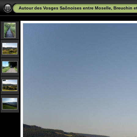
Autour des Vosges Saônoises entre Moselle, Breuchin 