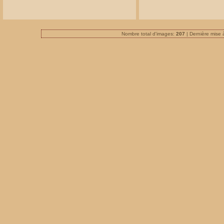
Nombre total d'images:
207
| Dernière mise 