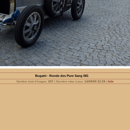
Bugatti - Ronde des Pure Sang 081
Nombre total d'images:
207
| Dernière mise à jour:
14/09/09 22:29
|
Aide