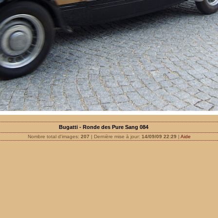
Bugatti - Ronde des Pure Sang 084
Nombre total d'images:
207
| Dernière mise à jour:
14/09/09 22:29
|
Aide