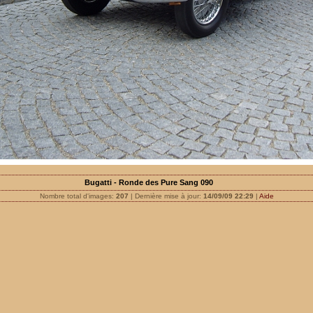
Bugatti - Ronde des Pure Sang 090
Nombre total d'images:
207
| Dernière mise à jour:
14/09/09 22:29
|
Aide