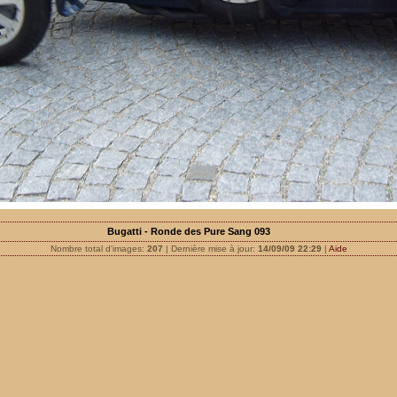
Bugatti - Ronde des Pure Sang 093
Nombre total d'images:
207
| Dernière mise à jour:
14/09/09 22:29
|
Aide