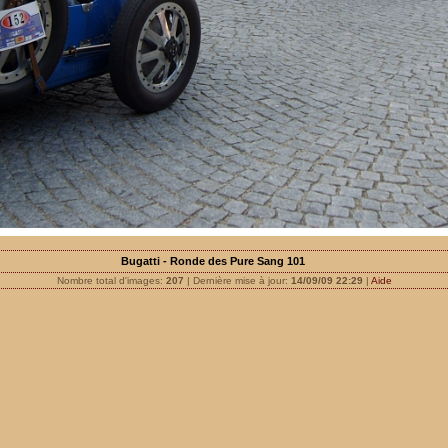
Bugatti - Ronde des Pure Sang 101
Nombre total d'images:
207
| Dernière mise à jour:
14/09/09 22:29
|
Aide