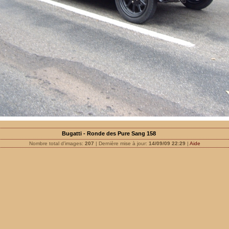
Bugatti - Ronde des Pure Sang 158
Nombre total d'images:
207
| Dernière mise à jour:
14/09/09 22:29
|
Aide