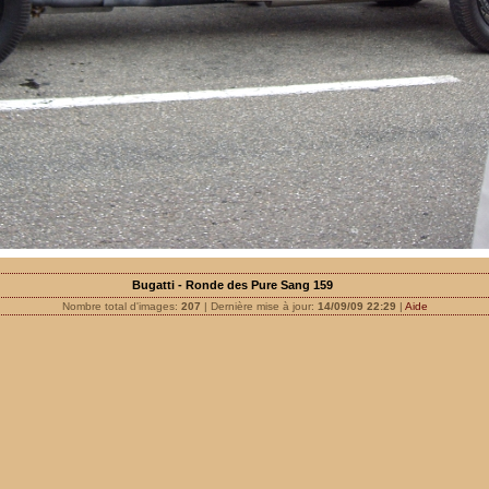
Bugatti - Ronde des Pure Sang 159
Nombre total d'images:
207
| Dernière mise à jour:
14/09/09 22:29
|
Aide